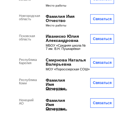
Место работы
Новгородская
Фамилия Имя
Связаться
область
Отчество
Место работы
Иваниско Юлия
Псковская
Связаться
область
Александровна
МБОУ «Средняя школа №
7 им. В.Н. Пушкарёва»
Смирнова Наталья
Республика
Связаться
Карелия
Валерьевна
МОУ «Поросозерская СОШ»
Фамилия
Республика
Связаться
Коми
Имя
Отчество
Место работы
Фамилия
Ненецкий
Связаться
АО
Имя
Отчество
Место работы