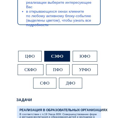
реализации выберите интересующее
Вас
в открывающихся окнах кликните
по любому активному блоку-событию
(выделены цветом), чтобы узнать все
подробности
ЦФО
СЗФО
ЮФО
СКФО
ПФО
УРФО
СФО
ДФО
ЗАДАЧИ
РЕАЛИЗАЦИЯ В ОБРАЗОВАТЕЛЬНЫХ ОРГАНИЗАЦИЯХ
В соответствии с п.19 Указа 809: Совершенствование форм
и методов воспитания и образования детей и молодежи в