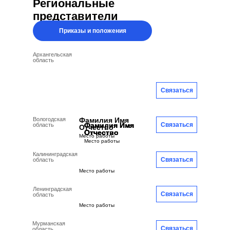
Региональные
представители
Приказы и положения
Архангельская
область
Связаться
Вологодская
Фамилия Имя
Фамилия Имя
Фамилия Имя
Фамилия Имя
Фамилия Имя
Связаться
область
Отчество
Отчество
Отчество
Отчество
Отчество
Место работы
Место работы
Калининградская
Связаться
область
Место работы
Ленинградская
Связаться
область
Место работы
Мурманская
Связаться
область