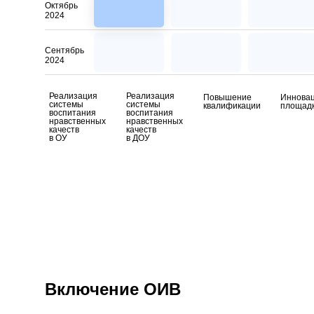
Октябрь
2024
Сентябрь
2024
Реализация
Реализация
Повышение
Иннова
системы
системы
квалификации
площад
воспитания
воспитания
нравственных
нравственных
качеств
качеств
в ОУ
в ДОУ
Включение ОИВ