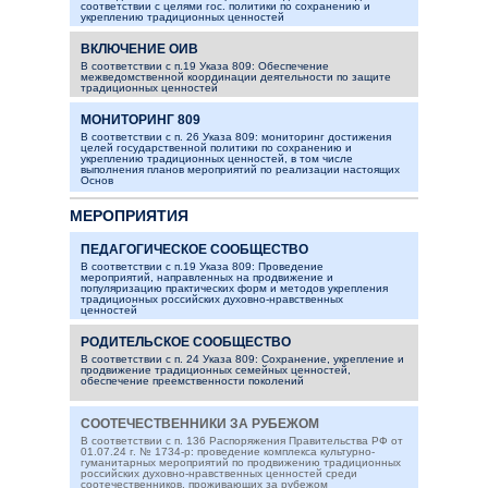
соответствии с целями гос. политики по сохранению и
укреплению традиционных ценностей
ВКЛЮЧЕНИЕ ОИВ
В соответствии с п.19 Указа 809: Обеспечение
межведомственной координации деятельности по защите
традиционных ценностей
МОНИТОРИНГ 809
В соответствии с п. 26 Указа 809: мониторинг достижения
целей государственной политики по сохранению и
укреплению традиционных ценностей, в том числе
выполнения планов мероприятий по реализации настоящих
Основ
МЕРОПРИЯТИЯ
ПЕДАГОГИЧЕСКОЕ СООБЩЕСТВО
В соответствии с п.19 Указа 809: Проведение
мероприятий, направленных на продвижение и
популяризацию практических форм и методов укрепления
традиционных российских духовно-нравственных
ценностей
РОДИТЕЛЬСКОЕ СООБЩЕСТВО
В соответствии с п. 24 Указа 809: Сохранение, укрепление и
продвижение традиционных семейных ценностей,
обеспечение преемственности поколений
СООТЕЧЕСТВЕННИКИ ЗА РУБЕЖОМ
В соответствии с п. 136 Распоряжения Правительства РФ от
01.07.24 г. № 1734-р: проведение комплекса культурно-
гуманитарных мероприятий по продвижению традиционных
российских духовно-нравственных ценностей среди
соотечественников, проживающих за рубежом