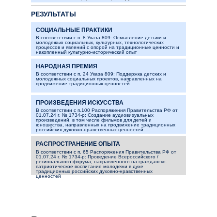
РЕЗУЛЬТАТЫ
СОЦИАЛЬНЫЕ ПРАКТИКИ
В соответствии с п. 8 Указа 809: Осмысление детьми и
молодежью социальных, культурных, технологических
процессов и явлений с опорой на традиционные ценности и
накопленный культурно-исторический опыт
НАРОДНАЯ ПРЕМИЯ
В соответствии с п. 24 Указа 809: Поддержка детских и
молодежных социальных проектов, направленных на
продвижение традиционных ценностей
ПРОИЗВЕДЕНИЯ ИСКУССТВА
В соответствии с п.100 Распоряжения Правительства РФ от
01.07.24 г. № 1734-р: Создание аудиовизуальных
произведений, в том числе фильмов для детей и
юношества, направленных на продвижение традиционных
российских духовно-нравственных ценностей
РАСПРОСТРАНЕНИЕ ОПЫТА
В соответствии с п. 65 Распоряжения Правительства РФ от
01.07.24 г. № 1734-р: Проведение Всероссийского /
регионального форума, направленного на гражданско-
патриотическое воспитание молодежи в духе
традиционных российских духовно-нравственных
ценностей