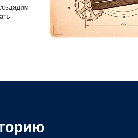
создадим
ать
сторию