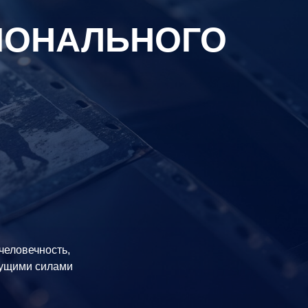
ИОНАЛЬНОГО
!
человечность,
жущими силами