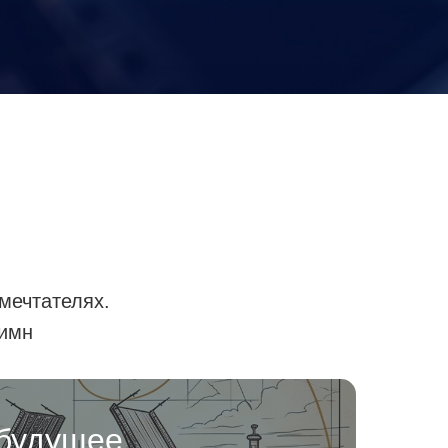
 мечтателях.
гимн
 будущее