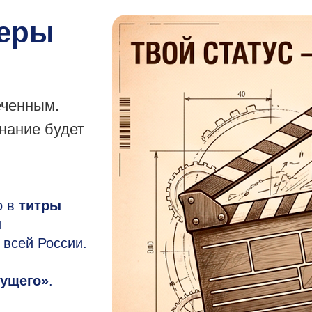
еры
еченным.
нание будет
о в
титры
и
 всей России.
дущего»
.