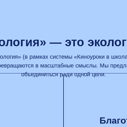
ология» — это эколо
ология» (в рамках системы «Киноуроки в школ
превращаются в масштабные смыслы. Мы предла
объединиться ради одной цели.
Благо