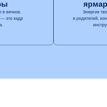
ры
ярмар
 в вечное.
Энергия тво
 — это кадр
и родителей, ко
а.
инстру