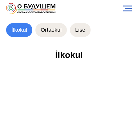
İlkokul
Ortaokul
Lise
İlkokul
KALITE: BAŞKASI IÇIN SEVINÇ