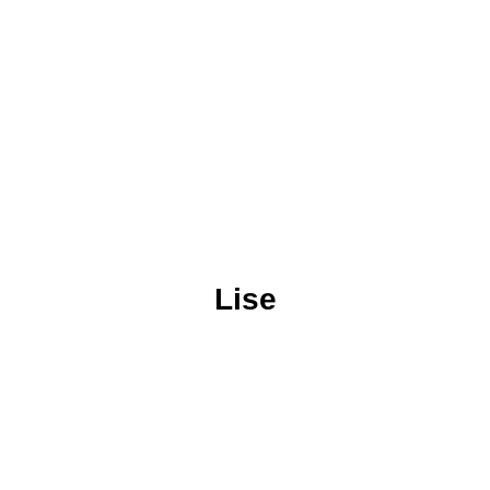
KALITE: ŞEFKAT
Anne Masalları
Lise