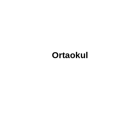
KALITE: SAYGI
Üç Güneş
Ortaokul
KALITE: KOLEKTİVİZM