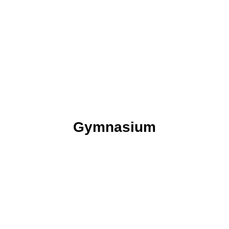
DIE CHARAKTEREIGENSCHAFT:
ZIELSTREBIGKEIT
Schulstreber
Gymnasium