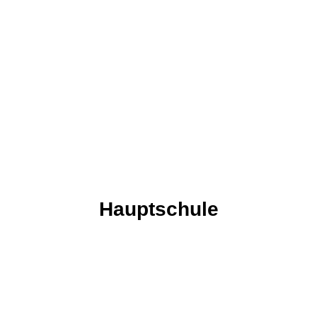
DIE CHARAKTEREIGENSCHAFT: EINHEIT VON
WORT UND TAT
Interview mit einem Verlierer
Hauptschule