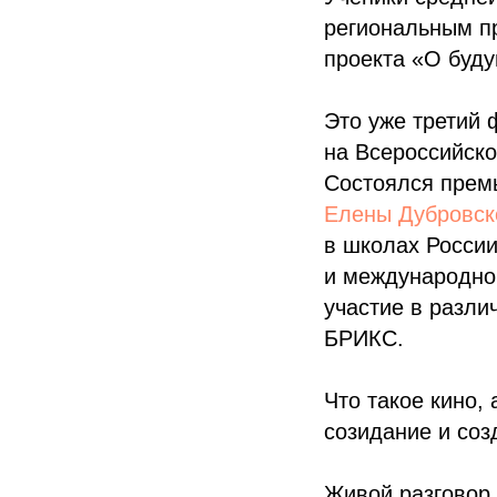
региональным п
проекта «О буд
Это уже третий
на Всероссийско
Состоялся прем
Елены Дубровск
в школах России
и международном
участие в разли
БРИКС.
Что такое кино,
созидание и соз
Живой разговор