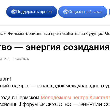
Поддержать проект
Социальный заказ
гам
Фильмы
Социальные практики
Битва за будущее
Ме
тво — энергия созидания
ЫТИЯ
ГЛАВНЫЕ
гоги!
бный год ярко — с площадок международного ур
 года в Пермском
Молодёжном центре Кристал
куссионный форум «ИСКУССТВО — ЭНЕРГИЯ 