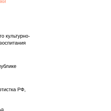
ыки
о культурно-
воспитания
публике
тистка РФ,
ой,