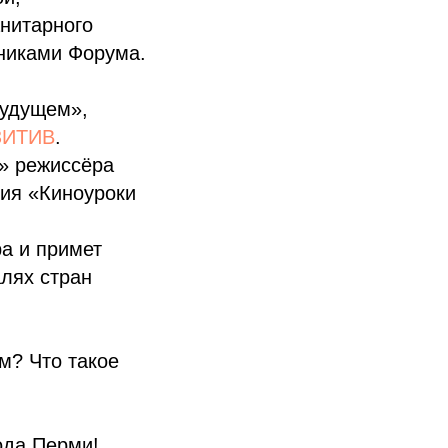
нитарного
тниками Форума.
будущем»,
ЗИТИВ
.
» режиссёра
ния «Киноуроки
а и примет
лях стран
ом? Что такое
ода Перми!