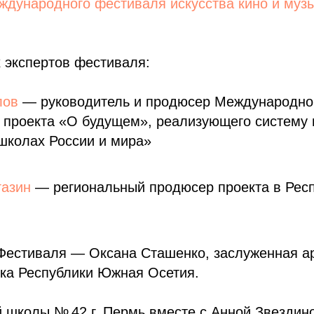
еждународного фестиваля искусства кино и муз
 экспертов фестиваля:
лов
— руководитель и продюсер Международног
 проекта «О будущем», реализующего систему 
школах России и мира»
газин
— региональный продюсер проекта в Рес
.
 Фестиваля — Оксана Сташенко, заслуженная ар
тка Республики Южная Осетия.
 школы № 42 г. Пермь вместе с Анной Звездин