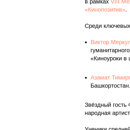
в рамках
VIII М
«Кинопозитив»
.
Среди ключевых
Виктор Мерку
гуманитарного
«Киноуроки в 
Азамат Тимир
Башкортостан
Звёздный гость
народная артис
Ученики средней