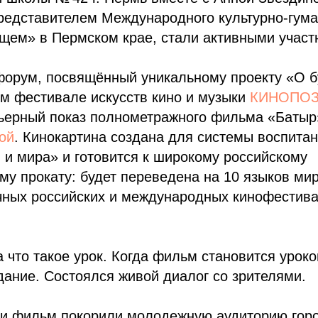
редставителем Международного культурно-гума
ущем» в Пермском крае, стали активными учас
 форум, посвящённый уникальному проекту «О 
м фестивале искусств кино и музыки
КИНОПО
ьерный показ полнометражного фильма «Батыр
ой
. Кинокартина создана для системы воспита
 и мира» и готовится к широкому российскому
у прокату: будет переведена на 10 языков мир
чных российских и международных кинофестива
 а что такое урок. Когда фильм становится урок
дание. Состоялся живой диалог со зрителями.
 и фильм покорили молодежную аудиторию гор