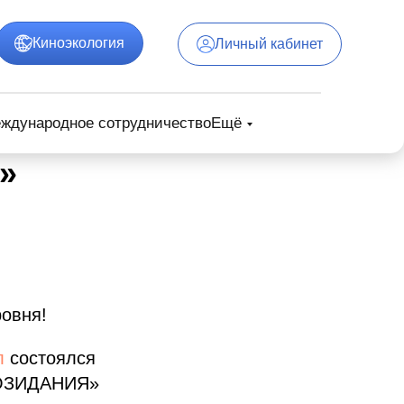
Киноэкология
Личный кабинет
ждународное сотрудничество
Ещё
»
овня!
л
состоялся
СОЗИДАНИЯ»