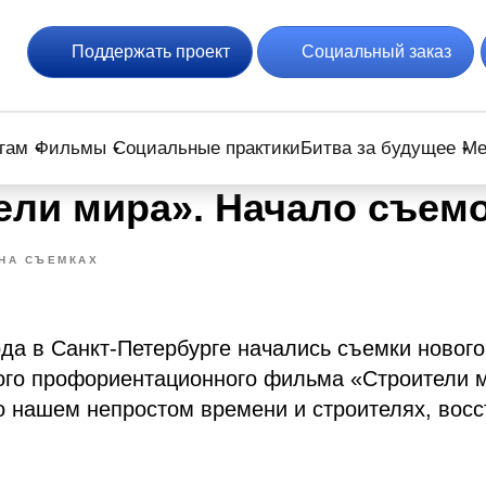
Поддержать проект
Социальный заказ
гам
Фильмы
Социальные практики
Битва за будущее
Ме
ели мира». Начало съем
НА СЪЕМКАХ
ода в Санкт-Петербурге начались съемки нового
ого профориентационного фильма «Строители 
о нашем непростом времени и строителях, вос