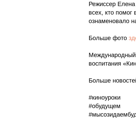
Режиссер Елена
всех, кто помог
ознаменовало н
Больше фото
зд
Международный 
воспитания «Кин
Больше новостей
#киноуроки
#обудущем
#мысозидаембу