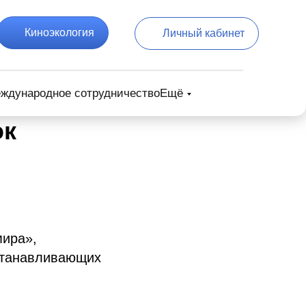
Киноэкология
Личный кабинет
ждународное сотрудничество
Ещё
ок
мира»,
станавливающих