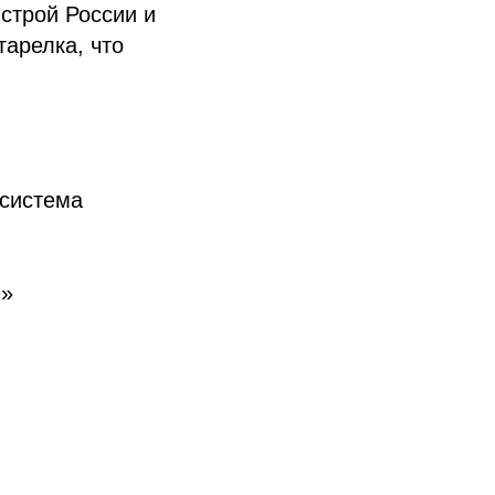
строй России и
тарелка, что
 система
е
»