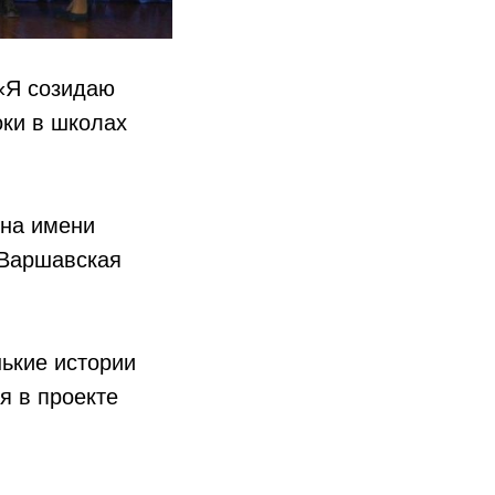
«Я созидаю
оки в школах
она имени
 Варшавская
ькие истории
я в проекте