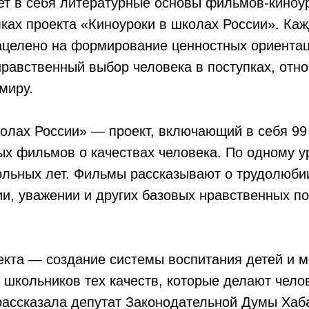
ет в себя литературные основы фильмов-киноу
ках проекта «Киноуроки в школах России». Ка
ацелено на формирование ценностных ориентац
авственный выбор человека в поступках, отно
миру.
олах России» — проект, включающий в себя 99
х фильмов о качествах человека. По одному у
ольных лет. Фильмы рассказывают о трудолюбии
и, уважении и других базовых нравственных п
екта — создание системы воспитания детей и 
школьников тех качеств, которые делают чело
ассказала депутат Законодательной Думы Хаба