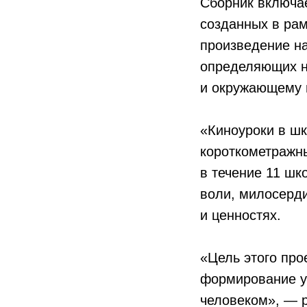
Сборник включа
созданных в рам
произведение н
определяющих нр
и окружающему 
«Киноуроки в шк
короткометражны
в течение 11 шк
воли, милосерди
и ценностях.
«Цель этого про
формирование у 
человеком», — р