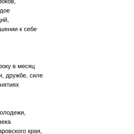
роков,
ждое
ий,
шении к себе
року в месяц
, дружбе, силе
онятиях
молодежи,
века
ровского края,