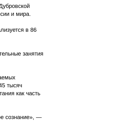
 Дубровской
сии и мира.
лизуется в 86
тельные занятия
ваемых
45 тысяч
ания как часть
ое сознание», —