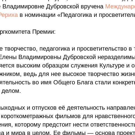
 Владимировне Дубровской вручена
Междунар
Рериха
в номинации «Педагогика и просветител
ргкомитета Премии:
 творчество, педагогика и просветительство в 
 Елены Владимировны Дубровской неразделимы
яется высоким образцом служения Культуре и о
ником, ведь для нее высокое творчество жизн
ятельность во имя Общего Блага стали конкре
 делом.
выходных и отпусков её деятельность направле
 короткометражных фильмов для нравственного
ния, которому предстоит нести ответственност
ва и мира в целом. Ее фильмы — основа проект