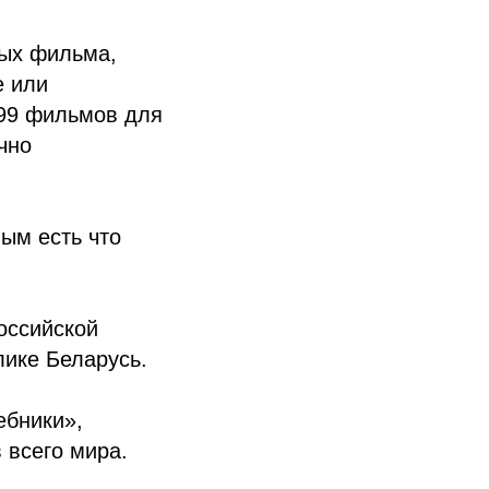
ных фильма,
е или
 99 фильмов для
чно
лым есть что
оссийской
лике Беларусь.
ебники»,
 всего мира.