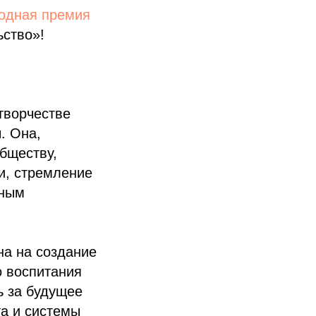
одная премия
ьство»!
творчестве
. Она,
бществу,
и, стремление
тным
на на создание
 воспитания
ь за будущее
а и системы