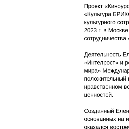
Проект «Киноур
«Культура БРИК
культурного сот
2023 г. в Москв
сотрудничества 
Деятельность Е
«Интелрост» и 
мира» Междунар
положительный и
нравственном во
ценностей.
Созданный Елен
основанных на 
оказался востр