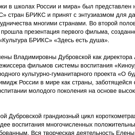
оки в школах России и мира» был представлен
С» стран БРИКС и принят с энтузиазмом для д
рудничества многими странами. Во второй поло
е прошла презентация первого фильма, созданн
«Культура БРИКС» «Здесь есть душа».
лены Владимировны Дубровской как директор
режиссера фильмов системы воспитания «Киноу
одного культурно-гуманитарного проекта «О б
мидж России в мире как страны, заботящейся 
спитании молодого поколения на основе высок
ой Дубровской грандиозный цикл короткометр
идее воспитания многочисленных положительны
ебованным. Вся творческая деятельность Елен