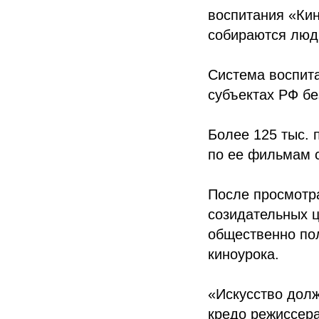
воспитания «Кин
собираются люди
Система воспита
субъектах РФ бе
Более 125 тыс. 
по ее фильмам 
После просмотр
созидательных ц
общественно пол
киноурока.
«Искусство долж
кредо режиссера