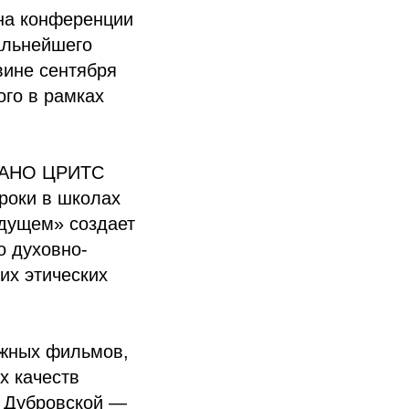
 на конференции
альнейшего
вине сентября
ого в рамках
а АНО ЦРИТС
роки в школах
удущем» создает
о духовно-
их этических
ажных фильмов,
х качеств
ы Дубровской —