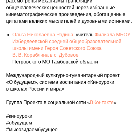
рассмотрены механизмы трансляции
общечеловеческих ценностей через избранные
кинематографические произведения, обогащенные
цитатами великих мыслителей и духовными истинами.
Ольга Николаевна Родина
, учитель
Филиала МБОУ
Избердеевской средней общеобразовательной
школы имени Героя Советского Союза
В. В. Кораблина в с.
Дубовое
Петровского МО Тамбовской области
Международный культурно-гуманитарный проект
«О будущем», система воспитания «Киноуроки
в школах России и мира»
Группа Проекта в социальной сети «
ВКонтакте
»
#киноуроки
#обудущем
#мысозидаембудущее