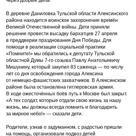
через добрые дела!
В деревне Даниловка Тульской области Алексинского
района находится воинское захоронение времён
Великой Отечественной войны. Дети приняли
решение провести высадку бархатцев 27 апреля
в преддверии празднования Дня Победы. Для
помощи в реализации социальной практики
«Помните!» мы обратились к депутату Тульской
областной Думы 7-го созыва Павлу Анатольевичу
Мишунину, который закупил 83 саженца — по числу
лет со дня освобождения города Алексина
от немецко-фашистских захватчиков. В Алексинском
районе была остановлена гитлеровская армия.
В ходе ожесточённых боёв путь к Москве был закрыт.
«А тех солдат, которые отдали свою жизнь за нашу
жизнь, мы должны всегда помнить и благодарить
за мирное небо!» — сказали дети.
Родители, узнав о задуманном, с радостью пришли
на помощь, организовали подвоз детей