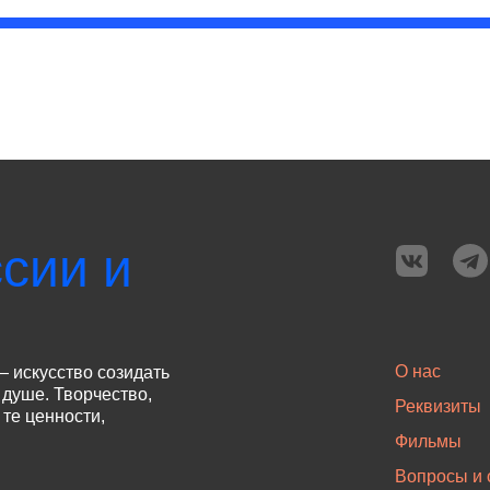
сии и
О нас
— искусство созидать
 душе. Творчество,
Реквизиты
те ценности,
Фильмы
Вопросы и 