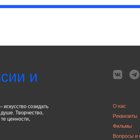
сии и
О нас
— искусство созидать
 душе. Творчество,
Реквизиты
те ценности,
Фильмы
Вопросы и 