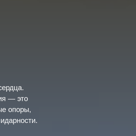
сердца.
ия — это
ые опоры,
лидарности.