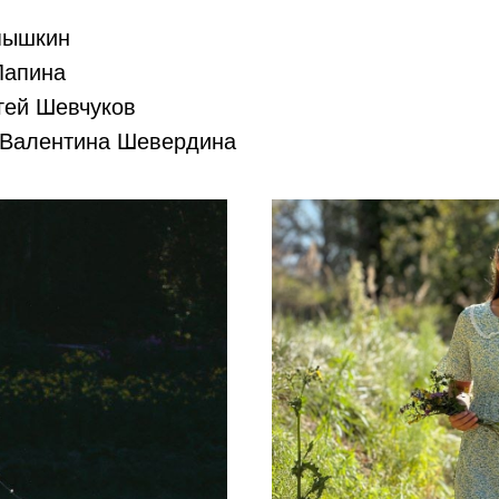
пышкин
Лапина
гей Шевчуков
 Валентина Шевердина