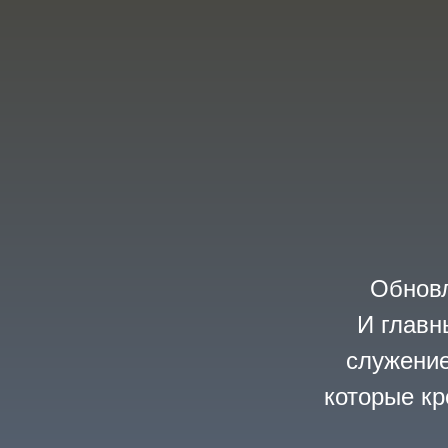
Обновл
И главн
служение
которые кр