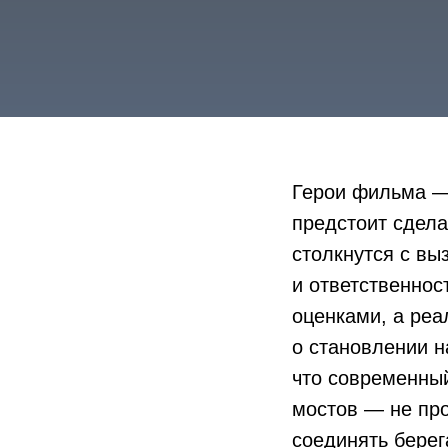
Герои фильма —
предстоит сдел
столкнутся с вы
и ответственно
оценками, а реа
о становлении н
что современны
мостов — не про
соединять берег