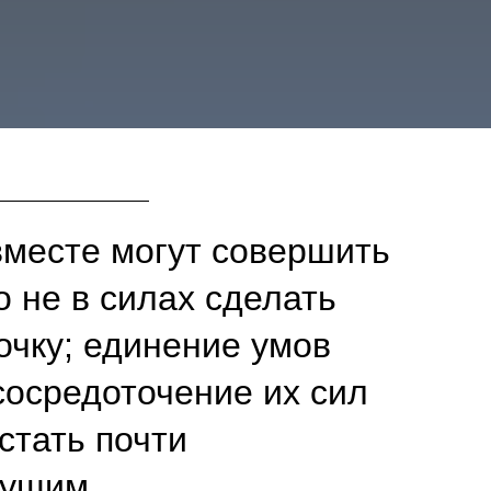
месте могут совершить
го не в силах сделать
очку; единение умов
 сосредоточение их сил
стать почти
гущим