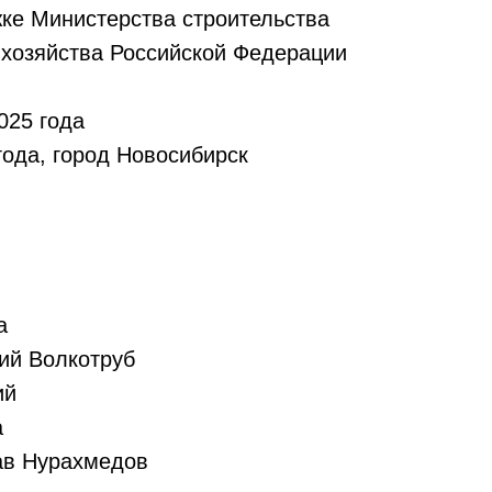
ке Министерства строительства
хозяйства Российской Федерации
025 года
года, город Новосибирск
а
ий Волкотруб
ий
а
ав Нурахмедов