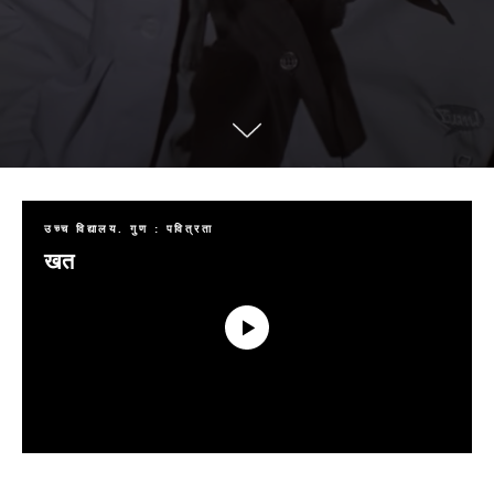
उच्च विद्यालय. गुण : पवित्रता
खत