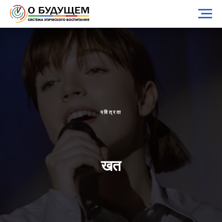
पवित्रता
खत