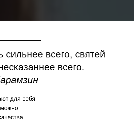
 сильнее всего, святей
 несказаннее всего.
Карамзин
ают для себя
 можно
качества