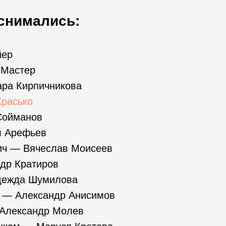
снимались:
йер
 Мастер
ра Кирпичникова
Красько
Сойманов
 Арефьев
ич — Вячеслав Моисеев
др Кратиров
дежда Шумилова
 — Александр Анисимов
Александр Молев