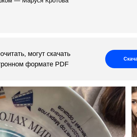
шком — Маруся Кротова
почитать, могут скачать
Скача
ктронном формате PDF