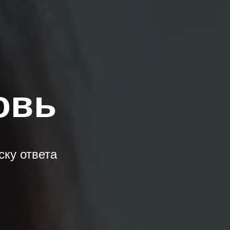
овь
ску ответа