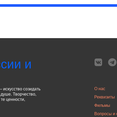
сии и
О нас
— искусство созидать
 душе. Творчество,
Реквизиты
те ценности,
Фильмы
Вопросы и 