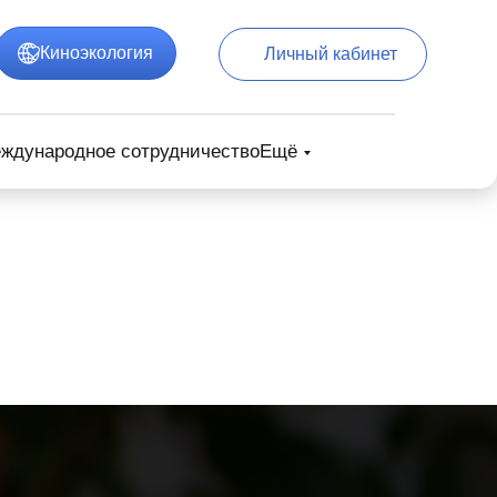
Киноэкология
Личный кабинет
ждународное сотрудничество
Ещё