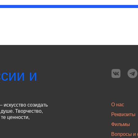
сии и
О нас
— искусство созидать
 душе. Творчество,
Реквизиты
те ценности,
Фильмы
Вопросы и 