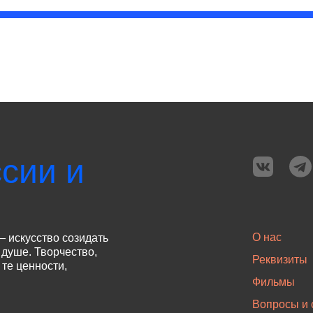
сии и
О нас
— искусство созидать
 душе. Творчество,
Реквизиты
те ценности,
Фильмы
Вопросы и 