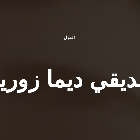
النبل
يقي ديما زوري