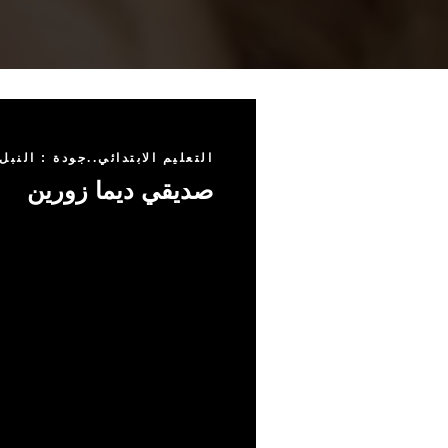
التعليم الابتدائي..جودة : النبل
صديقي ديما زورين